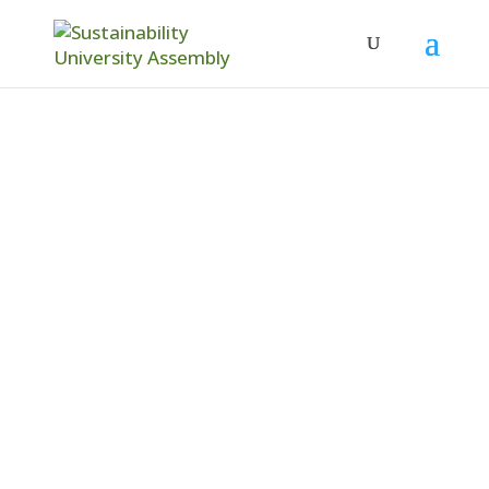
VU Sustainability
University
Assembly
BESLIS MEE OVER HOE WE EEN
DUURZAME UNIVERSITEIT WORDEN