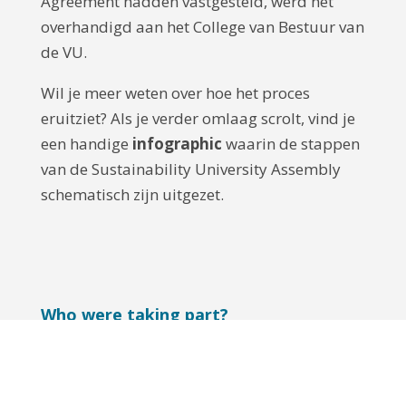
Agreement hadden vastgesteld, werd het
overhandigd aan het College van Bestuur van
de VU.
Wil je meer weten over hoe het proces
eruitziet? Als je verder omlaag scrolt, vind je
een handige
infographic
waarin de stappen
van de Sustainability University Assembly
schematisch zijn uitgezet.
Who were taking part?
De Sustainability University Assembly
bestond uit meer dan 130 mensen van de
VU-gemeenschap.
De groep had ongeveer